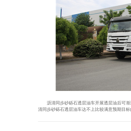
沥清同歩砂砾石透层油车开展透层油后可渐渐
清同歩砂砾石透层油车达不上比较满意预期目标