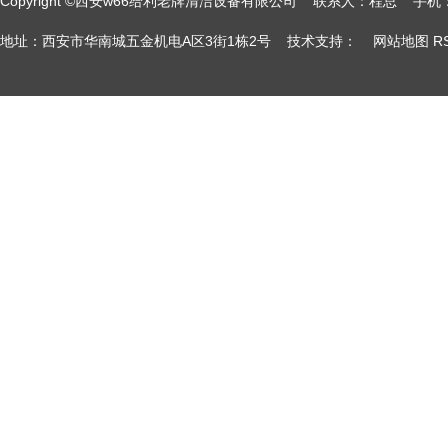
Copyright ©西安w66给利老牌清洁设备有限公司 联系人：程总
地址：西安市华南城五金机电A区3街1栋2号 技术支持：
网站地图
R