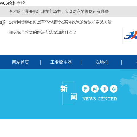
w66给利老牌
各种吸尘器开始出现在市场中，大众对它的顾虑还有哪些
沥青同歩碎石封层车**不理想化实际效果的缘故和常见问题
相关城市垃圾的解决方法你知道什么？
网站首页
工业吸尘器
洗地机
220v工业吸尘器
洗扫一体机
驾
380v工业吸尘器
驾驶式洗地机
手
电瓶吸尘器
手推式洗地机
纺织厂用吸尘器
酒店用静音吸尘器