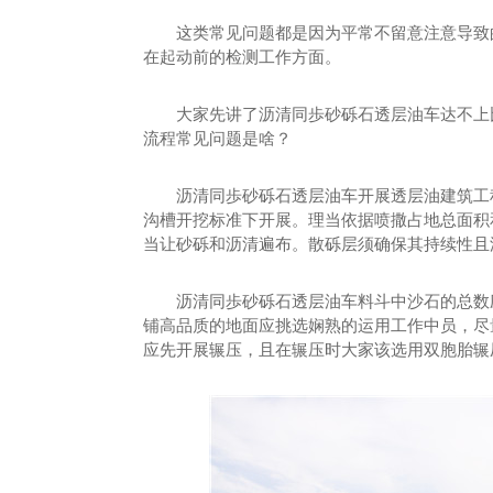
这类常见问题都是因为平常不留意注意导致的
在起动前的检测工作方面。
大家先讲了沥清同歩砂砾石透层油车达不上比
流程常见问题是啥？
沥清同歩砂砾石透层油车开展透层油建筑工程
沟槽开挖标准下开展。理当依据喷撒占地总面积
当让砂砾和沥清遍布。散砾层须确保其持续性且
沥清同歩砂砾石透层油车料斗中沙石的总数应
铺高品质的地面应挑选娴熟的运用工作中员，尽
应先开展辗压，且在辗压时大家该选用双胞胎辗