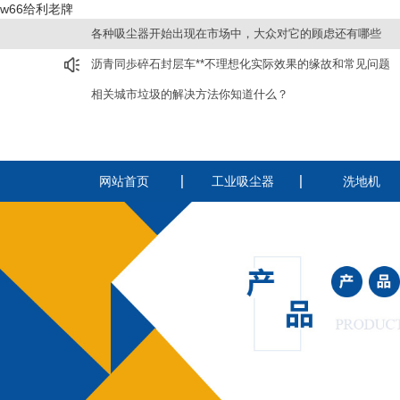
w66给利老牌
各种吸尘器开始出现在市场中，大众对它的顾虑还有哪些
沥青同歩碎石封层车**不理想化实际效果的缘故和常见问题
相关城市垃圾的解决方法你知道什么？
网站首页
工业吸尘器
洗地机
220v工业吸尘器
洗扫一体机
380v工业吸尘器
驾驶式洗地机
电瓶吸尘器
手推式洗地机
纺织厂用吸尘器
酒店用静音吸尘器