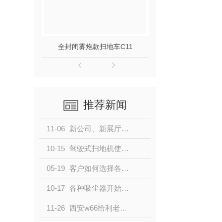
全封闭雾炮款扫地车C11
手推自走洗地
推荐新闻
11-06
新公司、新展厅、新气象
10-15
驾驶式扫地机使用时需要注意的问题
05-19
客户如何选择各种类型的西安扫地机？
10-17
各种吸尘器开始出现在市场中，大众对它的顾虑还有哪些
11-26
西安w66给利老牌清洁，地面清洁的专业伙伴