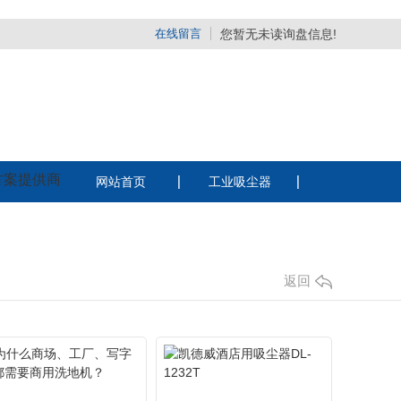
在线留言
您暂无未读询盘信息!
方案提供商
网站首页
工业吸尘器
系w66给利老牌
220v工业吸尘器
380v工业吸尘器
返回
电瓶吸尘器
纺织厂用吸尘器
酒店用静音吸尘器