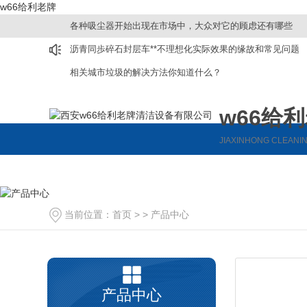
w66给利老牌
各种吸尘器开始出现在市场中，大众对它的顾虑还有哪些
沥青同歩碎石封层车**不理想化实际效果的缘故和常见问题
相关城市垃圾的解决方法你知道什么？
w66给
JIAXINHONG CLEANI
洗地机
扫地机
保洁环卫车
洗扫一体机
驾驶式扫地机
当前位置：
首页
> >
产品中心
驾驶式洗地机
手推式扫地机
手推式洗地机
产品中心