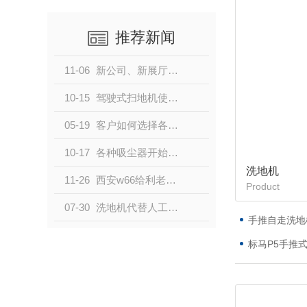
推荐新闻
11-06
新公司、新展厅、新气象
10-15
驾驶式扫地机使用时需要注意的问题
05-19
客户如何选择各种类型的西安扫地机？
10-17
各种吸尘器开始出现在市场中，大众对它的顾虑还有哪些
洗地机
11-26
西安w66给利老牌清洁，地面清洁的专业伙伴
Product
07-30
洗地机代替人工已成为趋势
手推自走洗地机
标马P5手推