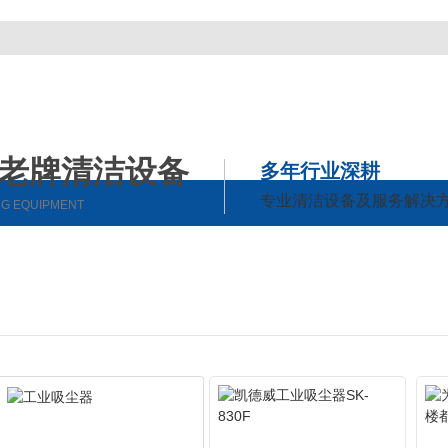
利老牌清洁设备
多年行业深耕
专业清洁设备及服务解决
NG EQUIPMENT
成功案例
新闻中心
关于w66给利老牌
联
公司动态
公司简介
行业动态
企业相册
常见问题
荣誉资质
时事聚焦
厂区风采