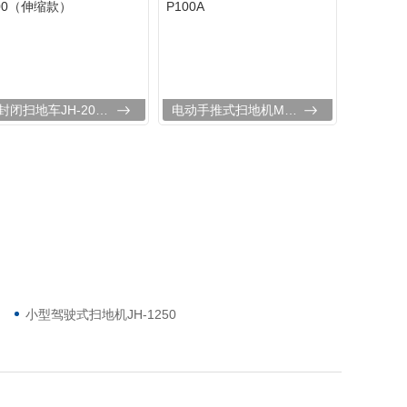
全封闭扫地车JH-2000（伸缩款）
电动手推式扫地机MN-P100A
小型驾驶式扫地机JH-1250