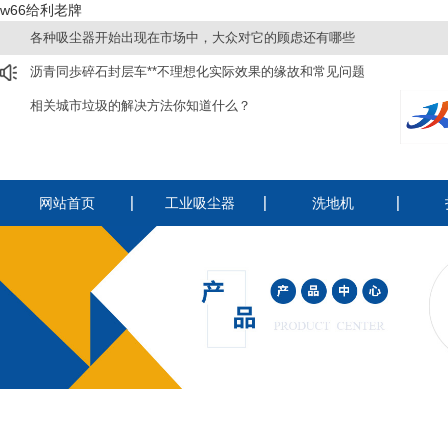
w66给利老牌
各种吸尘器开始出现在市场中，大众对它的顾虑还有哪些
沥青同歩碎石封层车**不理想化实际效果的缘故和常见问题
相关城市垃圾的解决方法你知道什么？
网站首页
工业吸尘器
洗地机
220v工业吸尘器
洗扫一体机
驾
380v工业吸尘器
驾驶式洗地机
手
电瓶吸尘器
手推式洗地机
纺织厂用吸尘器
酒店用静音吸尘器