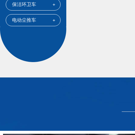
保洁环卫车
电动尘推车