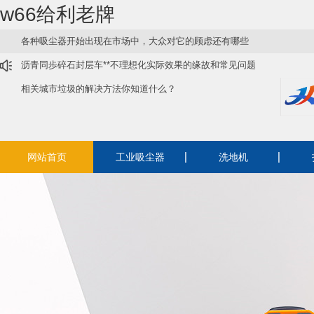
w66给利老牌
各种吸尘器开始出现在市场中，大众对它的顾虑还有哪些
沥青同歩碎石封层车**不理想化实际效果的缘故和常见问题
相关城市垃圾的解决方法你知道什么？
网站首页
工业吸尘器
洗地机
220v工业吸尘器
洗扫一体机
驾
380v工业吸尘器
驾驶式洗地机
手
电瓶吸尘器
手推式洗地机
纺织厂用吸尘器