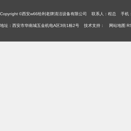
Copyright ©西安w66给利老牌清洁设备有限公司 联系人：程总
地址：西安市华南城五金机电A区3街1栋2号 技术支持：
网站地图
R