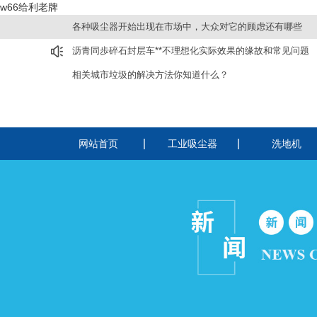
w66给利老牌
各种吸尘器开始出现在市场中，大众对它的顾虑还有哪些
沥青同歩碎石封层车**不理想化实际效果的缘故和常见问题
相关城市垃圾的解决方法你知道什么？
网站首页
工业吸尘器
洗地机
220v工业吸尘器
洗扫一体机
380v工业吸尘器
驾驶式洗地机
电瓶吸尘器
手推式洗地机
纺织厂用吸尘器
酒店用静音吸尘器