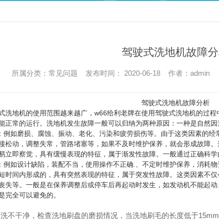
驾驶式洗地机故障分
所属分类：常见问题 发布时间： 2020-06-18 作者：admin
驾驶式洗地机故障分析
地机的使用范围越来越广，w66给利老牌在使用驾驶式洗地机的过程
能正常的运行。洗地机发生故障一般可以归纳为两种原因：一种是自然因
如磨损、腐蚀、振动、老化、污染和疲劳损伤等。由于这类因素的经常
接松动，调整失常，管路堵塞等，如果不及时维护保养，就会形成故障。
易立即察觉，具有缓慢表现的特征，属于渐发性故障。一般通过正确科学
如设计缺陷，装配不当，使用操作不正确.、不定时维护保养，消耗物
短时间内形成的，具有突然表现的特征，属于突发性故障。这类因素不仅
丧失等。一般是在保养调整后或停车后再起动时发生，如发动机不能起动
是完全可以避免的。
不干净，检查洗地刷盘的磨损情况，当洗地刷毛的长度低于15mm