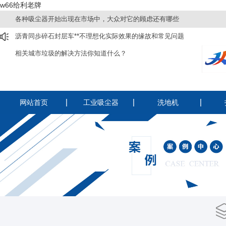
w66给利老牌
各种吸尘器开始出现在市场中，大众对它的顾虑还有哪些
沥青同歩碎石封层车**不理想化实际效果的缘故和常见问题
相关城市垃圾的解决方法你知道什么？
网站首页
工业吸尘器
洗地机
220v工业吸尘器
洗扫一体机
驾
380v工业吸尘器
驾驶式洗地机
手
电瓶吸尘器
手推式洗地机
纺织厂用吸尘器
酒店用静音吸尘器