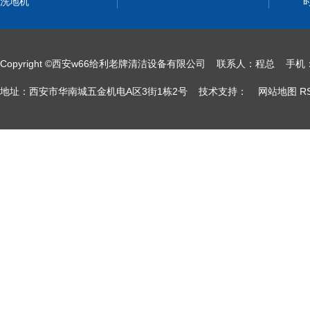
洗地机
Copyright ©西安w66给利老牌清洁设备有限公司 联系人：程总
地址：西安市华南城五金机电A区3街1栋2号 技术支持：
网站地图
R