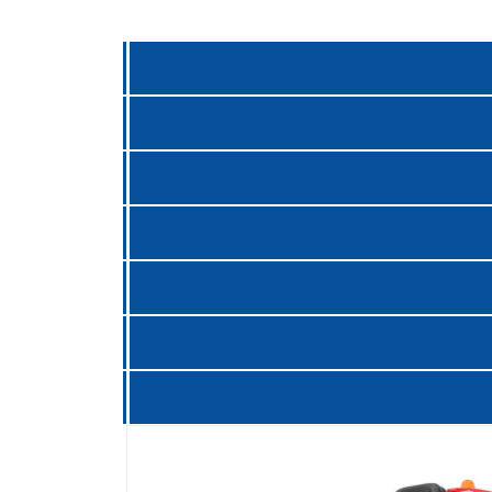
无尘室用吸尘器