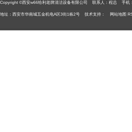
Copyright ©西安w66给利老牌清洁设备有限公司 联系人：程总
地址：西安市华南城五金机电A区3街1栋2号 技术支持：
网站地图
R