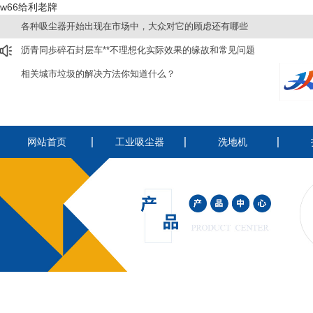
w66给利老牌
各种吸尘器开始出现在市场中，大众对它的顾虑还有哪些
沥青同歩碎石封层车**不理想化实际效果的缘故和常见问题
相关城市垃圾的解决方法你知道什么？
网站首页
工业吸尘器
洗地机
220v工业吸尘器
洗扫一体机
驾
380v工业吸尘器
驾驶式洗地机
手
电瓶吸尘器
手推式洗地机
纺织厂用吸尘器
酒店用静音吸尘器