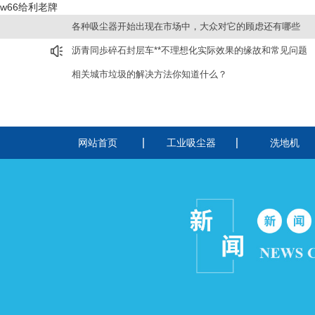
w66给利老牌
各种吸尘器开始出现在市场中，大众对它的顾虑还有哪些
沥青同歩碎石封层车**不理想化实际效果的缘故和常见问题
相关城市垃圾的解决方法你知道什么？
网站首页
工业吸尘器
洗地机
220v工业吸尘器
洗扫一体机
380v工业吸尘器
驾驶式洗地机
电瓶吸尘器
手推式洗地机
纺织厂用吸尘器
酒店用静音吸尘器