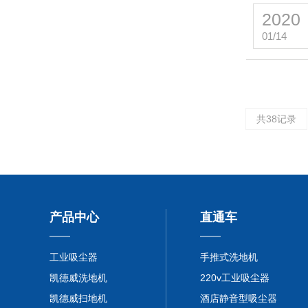
2020
01/14
共38记录
产品中心
直通车
工业吸尘器
手推式洗地机
凯德威洗地机
220v工业吸尘器
凯德威扫地机
酒店静音型吸尘器