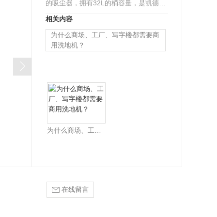
的吸尘器，拥有32L的桶容量，是凯德威
一代32L以下配置比较齐全的一款，它配
无尘室用吸尘器
相关内容
有车架使用起来很…
为什么商场、工厂、写字楼都需要商
用洗地机？
为什么商场、工厂、写字楼都需要商用洗地机？
在线留言