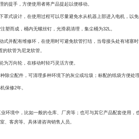
原理的提手，方便使用者将产品提起以便移动。
用下罩式设计，在使用过程可以尽量避免水从机器上部进入电机，以
P
注塑而成，桶内无螺丝钉，光滑易清理，集尘桶为
32L
。
活动式并配有维修环，在使用时可避免软管打结，当母接头处有堵塞
置的软管为尼龙软管。
小轮为万向轮，在移动时轻巧灵活方便。
多种除尘配件，可清理多种环境下的灰尘或垃圾；标配的纸袋方便处
电机保修
2
年。
工业环境中，比如一般的仓库、厂房等；也可与其它产品配套使用，
机X530B
双刷驾驶式洗地机PSD-XJ660
室、客房等。具体请咨询销售人员。