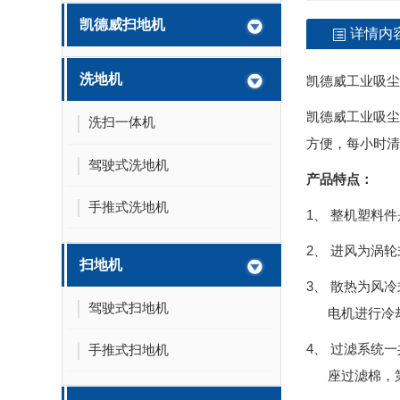
凯德威扫地机
详情内
洗地机
凯德威工业吸尘器
凯德威工业吸尘
洗扫一体机
方便，每小时清
驾驶式洗地机
产品特点：
手推式洗地机
1、 整机塑料件
2、 进风为涡
扫地机
3、 散热为风
驾驶式扫地机
电机进行冷
4、 过滤系统
手推式扫地机
座过滤棉，