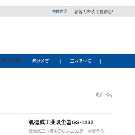
在线留言
您暂无未读询盘信息!
方案提供商
网站首页
工业吸尘器
系w66给利老牌
220v工业吸尘器
380v工业吸尘器
返回
电瓶吸尘器
纺织厂用吸尘器
凯德威工业吸尘器GS-1232
酒店用静音吸尘器
凯德威工业吸尘器GS-1232是一款豪华型