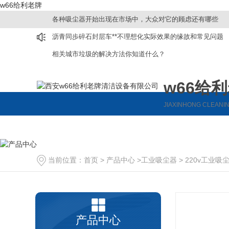
w66给利老牌
各种吸尘器开始出现在市场中，大众对它的顾虑还有哪些
沥青同歩碎石封层车**不理想化实际效果的缘故和常见问题
相关城市垃圾的解决方法你知道什么？
w66给
JIAXINHONG CLEANI
洗地机
扫地机
保洁环卫车
洗扫一体机
驾驶式扫地机
当前位置：
首页
>
产品中心
>
工业吸尘器
>
220v工业吸
驾驶式洗地机
手推式扫地机
手推式洗地机
产品中心