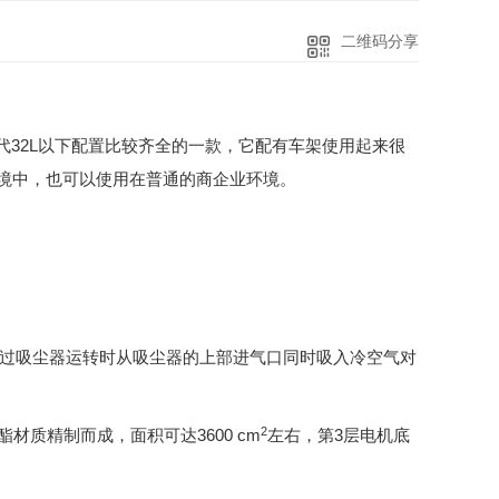
二维码分享
一代32L以下配置比较齐全的一款，它配有车架使用起来很
环境中，也可以使用在普通的商企业环境。
通过吸尘器运转时从吸尘器的上部进气口同时吸入冷空气对
2
酯材质精制而成，面积可达
3600
cm
左右，第
3
层电机底