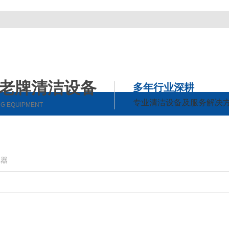
利老牌清洁设备
多年行业深耕
专业清洁设备及服务解决
NG EQUIPMENT
成功案例
新闻中心
关于w66给利老牌
联
公司动态
公司简介
尘器
行业动态
企业相册
常见问题
荣誉资质
时事聚焦
厂区风采