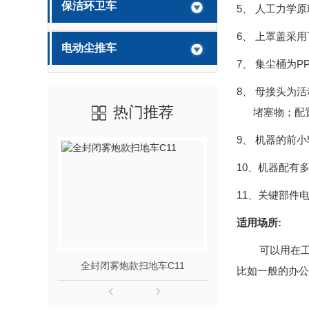
保洁环卫车
5、 人工力学
6、 上罩盖采
电动尘推车
7、 集尘桶为
P
8、 母接头为
热门推荐
堵塞物；配
9、 机器的前
10、机器配有
11、关键部件
适用场所
:
可以用在
全封闭雾炮款扫地车C11
手推自走洗地
比如一般的办公