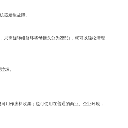
免机器发生故障。
时，只需旋转维修环将母接头分为
2
部分，就可以轻松清理
理垃圾。
也可用作废料收集；也可使用在普通的商业、企业环境，
大型洗地机