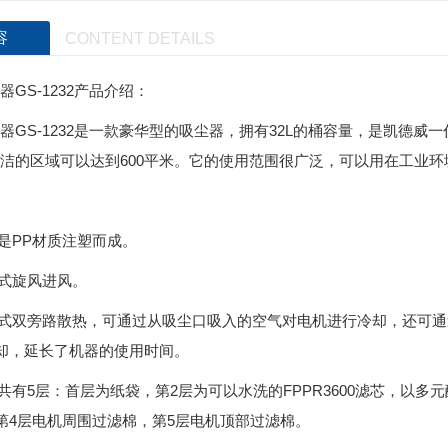
容
CONTENT DETAILS
GS-1232产品介绍：
器GS-1232是一款豪华型的吸尘器，拥有32L的桶容量，是凯德威
洁的区域可以达到600平米。它的使用范围很广泛，可以用在工业
是
PP
材质注塑而成。
轮式旋风进风。
冷式双旁路散热，可通过从吸尘口吸入的空气对电机进行冷却，还可
却，延长了机器的使用时间。
一共有
5
层：首层为纸袋，第
2
层为可以水洗的
FPPR3600
滤芯，以多元
第
4
层电机周围过滤棉，第
5
层电机顶部过滤棉。